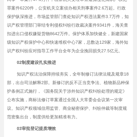
罪案件6220件，公安机关立案侦办相关刑事案件2.6万起。行政
保护纵深推进，市场监管部门查处知识产权违法案件3.7万件，知
识产权管理部门审结专利侵权纠纷行政裁决案件9341件，海关查
扣进出口侵权嫌疑货物8642万件。保护体系加快健全，新建国家
级知识产权保护中心和快速维权中心7家，总数达129家，海外知
识产权纠纷应对指导工作平台全年为企业挽回损失27.5亿元。
02制度建设扎实推进
知识产权法治保障持续夯实，全年制修订法律法规及规章
18
部，出台司法解释2部。新修订的反不正当竞争法、植物新品种保
护条例正式施行，《国务院关于涉外知识产权纠纷处理的规定》
公布实施，商标法修订草案通过全国人大常委会会议第一次审
议。知识产权领域信用监管、商业秘密保护、纠纷仲裁等制度规
范密集出台，制度供给更加精准有力。
03审批登记提质增效