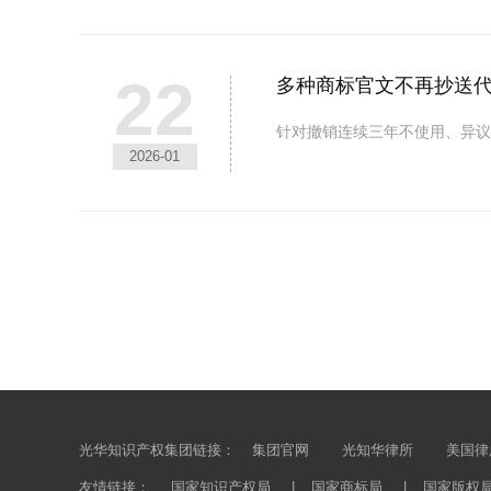
22
多种商标官文不再抄送
针对撤销连续三年不使用、异议
2026-01
光华知识产权集团链接：
集团官网
光知华律所
美国律所
友情链接：
国家知识产权局
|
国家商标局
|
国家版权