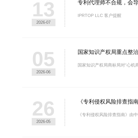
13
专利代理师不合规，会
IPRTOP LLC 客户提醒
2026-07
05
国家知识产权局重点整治
国家知识产权局商标局对“心机
2026-06
26
《专利侵权风险排查指
《专利侵权风险排查指南》由中国
2026-05