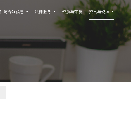
件与专利信息
法律服务
资质与荣誉
资讯与资源