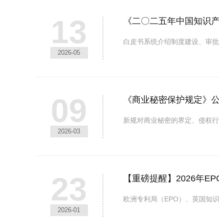
13
《二〇二五年中国知识
白皮书系统介绍制度建设、审批
2026-05
09
《商业秘密保护规定》公布
新规对商业秘密的界定、侵权行
2026-03
23
【重磅提醒】2026年
欧洲专利局（EPO）、英国知识
2026-01