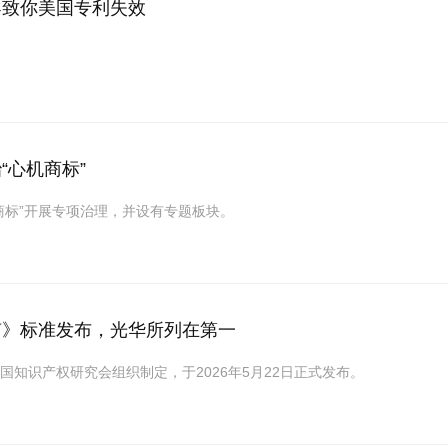
导致你美国专利失效
“心机商标”
商标”开展专项治理，并设有专题板块。
南》标准发布，光华所列在第一
知识产权研究会组织制定，于2026年5月22日正式发布。