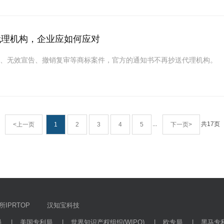
代理机构，企业应如何应对
、无效宣告、撤销复审等商标案件，官方的通知书不再抄送代理机构。
...
共17页
<上一页
1
2
3
4
5
下一页>
IPRTOP
汉知宝科技
局
|
美国专利局
|
世界知识产权组织(WIPO)
|
欧专局
|
黑马专