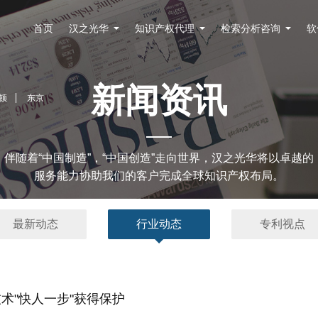
首页
汉之光华
知识产权代理
检索分析咨询
软
新闻资讯
顿
东京
伴随着“中国制造”，“中国创造”走向世界，汉之光华将以卓越的
服务能力协助我们的客户完成全球知识产权布局。
最新动态
行业动态
专利视点
术"快人一步"获得保护