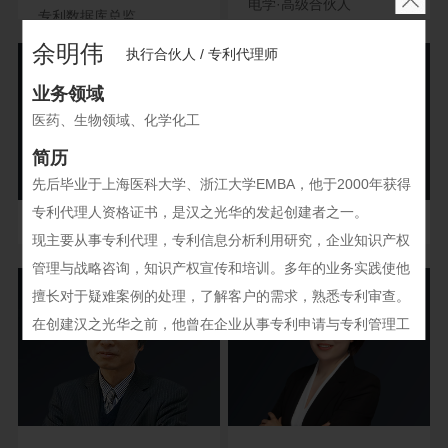
电学·高级合伙人
专利数据库总监
专利代理师
余明伟
执行合伙人 / 专利代理师
秦贺余
Nicolas
业务领域
医药、生物领域、化学化工
简历
先后毕业于上海医科大学、浙江大学EMBA，他于2000年获得
专利代理人资格证书，是汉之光华的发起创建者之一。
北京所合伙人/机电部经理
现主要从事专利代理，专利信息分析利用研究，企业知识产权
专利代理师
美国律师/来自GIKKAS LAW
管理与战略咨询，知识产权宣传和培训。多年的业务实践使他
FIRM
伊藤卓
占国华
擅长对于疑难案例的处理，了解客户的需求，熟悉专利审查。
在创建汉之光华之前，他曾在企业从事专利申请与专利管理工
作。
现在他是中华全国专利代理人协会理事，企业知识产权战略专
业委员会主任委员。
2013年入选中华全国专利代理人协会企业专利战略研究类型的