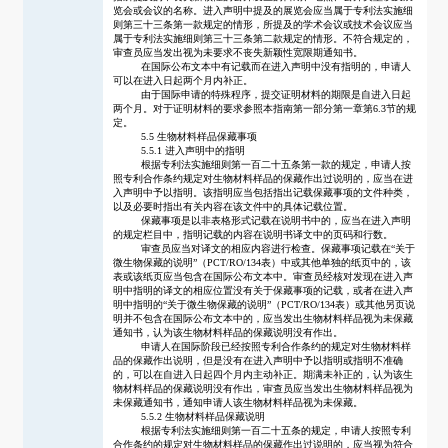
览会或会议的名称。进入声明中提及的展览会应当属于专利法实施细
则第三十三条第一款规定的情形，所提及的学术会议或技术会议应当
属于专利法实施细则第三十三条第二款规定的情形。不符合规定的，
审查员应当发出视为未要求不丧失新颖性宽限期通知书。
在国际公布文本中有记载而在进入声明中没有指明的，申请人
可以在进入日起两个月内补正。
由于国际申请的特殊程序，提交证明材料的期限是自进入日起
两个月。对于证明材料的要求参照本指南第一部分第一章第
6.3节的规
定。
5.5 生物材料样品保藏事项
5.5.1 进入声明中的指明
根据专利法实施细则第一百二十五条第一款的规定，申请人按
照专利合作条约规定对生物材料样品的保藏作出过说明的，应当在进
入声明中予以指明。该指明应当包括指出记载保藏事项的文件种类，
以及必要时指出有关内容在该文件中的具体记载位置。
保藏事项是以非表格形式记载在说明书中的，应当在进入声明
的规定栏目中，指明记载的内容在说明书译文中的页码和行数。
审查员应当对译文的相应内容进行检查。保藏事项记载在
“关于
微生物保藏的说明”（PCT/RO/134表）中或其他单独的纸页中的，该
表或该纸页应当包含在国际公布文本中。审查员经核对发现在进入声
明中指明的译文的相应位置没有关于保藏事项的记载，或者在进入声
明中指明的“关于微生物保藏的说明”（PCT/RO/134表）或其他另页说
明并不包含在国际公布文本中的，应当发出生物材料样品视为未保藏
通知书，认为该生物材料样品的保藏说明没有作出。
申请人在国际阶段已经按照专利合作条约的规定对生物材料样
品的保藏作出说明，但是没有在进入声明中予以指明或指明不准确
的，可以在自进入日起四个月内主动补正。期满未补正的，认为该生
物材料样品的保藏说明没有作出，审查员应当发出生物材料样品视为
未保藏通知书，通知申请人该生物材料样品视为未保藏。
5.5.2 生物材料样品保藏说明
根据专利法实施细则第一百二十五条的规定，申请人按照专利
合作条约的规定对生物材料样品的保藏作出过说明的，应当视为符合