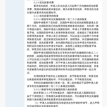
5.2.4 优先权要求费
要求优先权的，申请人应当自进入日起两个月内缴纳优先权要
求费；期满未缴纳或者未缴足的，视为未要求优先权，审查员应当发
出视为未要求优先权通知书。
5.2.5 优先权要求的恢复
5.2.5.1 根据专利法实施细则第一百二十八条的恢复
国际申请要求了优先权，且国际申请日在优先权期限届满之后
两个月内，在国际阶段已经由受理局批准恢复优先权的，专利局一般
不再提出疑问，国际申请进入国家阶段时，申请人不需要再次办理恢
复手续。在国际阶段申请人未请求恢复优先权，或者提出了恢复请求
但受理局未批准，申请人有正当理由的，可以自进入日起两个月内请
求恢复优先权，提交恢复优先权请求书，说明理由，并且缴纳恢复权
利请求费、优先权要求费，未向国际局提交过在先申请文件副本的，
同时还应当附具在先申请文件副本。未按照上述规定办理恢复手续
的，审查员应当发出视为未要求优先权通知书。
国际申请在国际阶段发生过专利合作条约实施细则
26条之二.2
的情形，由国际局或者受理局宣布过优先权要求视为未提出的，申请
人可以自进入日起两个月内提交恢复优先权请求书，并且缴纳恢复权
利请求费、优先权要求费，对于申请人未向国际局提交过在先申请文
件副本的，同时还应当附具在先申请文件副本作为恢复的依据。其条
件是被视为未提出的优先权要求的有关信息连同国际申请一起公布
过。
办理的恢复手续符合上述规定的，准予恢复优先权，审查员发
出恢复权利请求审批通知书；不符合规定的，不予恢复优先权。
专利法实施细则第六条第一款、第二款的规定不适用申请人延
误专利法实施细则第一百二十八条规定的期限。
5.2.5.2 根据专利法实施细则第六条的恢复
除本章第
5.2.5.1节另有规定外，国际申请在进入国家阶段后，
由于下述情形之一导致视为未要求优先权的，可以根据专利法实施细
则第六条的规定请求恢复要求优先权的权利：
（
1）申请人在国际阶段没有提供在先申请的申请号，进入声明
中仍未写明在先申请的申请号。