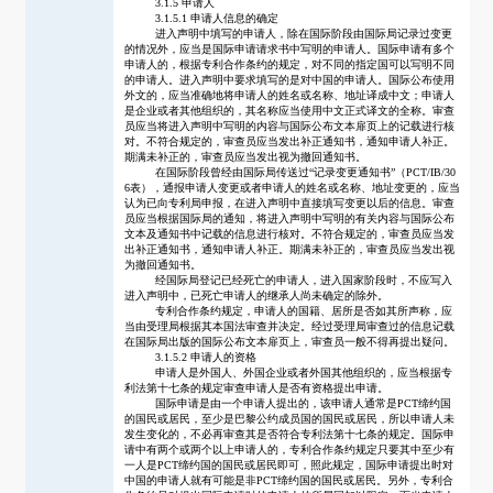
3.1.5 申请人
3.1.5.1 申请人信息的确定
进入声明中填写的申请人，除在国际阶段由国际局记录过变更
的情况外，应当是国际申请请求书中写明的申请人。国际申请有多个
申请人的，根据专利合作条约的规定，对不同的指定国可以写明不同
的申请人。进入声明中要求填写的是对中国的申请人。国际公布使用
外文的，应当准确地将申请人的姓名或名称、地址译成中文；申请人
是企业或者其他组织的，其名称应当使用中文正式译文的全称。审查
员应当将进入声明中写明的内容与国际公布文本扉页上的记载进行核
对。不符合规定的，审查员应当发出补正通知书，通知申请人补正。
期满未补正的，审查员应当发出视为撤回通知书。
在国际阶段曾经由国际局传送过
“记录变更通知书”（PCT/IB/30
6表），通报申请人变更或者申请人的姓名或名称、地址变更的，应当
认为已向专利局申报，在进入声明中直接填写变更以后的信息。审查
员应当根据国际局的通知，将进入声明中写明的有关内容与国际公布
文本及通知书中记载的信息进行核对。不符合规定的，审查员应当发
出补正通知书，通知申请人补正。期满未补正的，审查员应当发出视
为撤回通知书。
经国际局登记已经死亡的申请人，进入国家阶段时，不应写入
进入声明中，已死亡申请人的继承人尚未确定的除外。
专利合作条约规定，申请人的国籍、居所是否如其所声称，应
当由受理局根据其本国法审查并决定。经过受理局审查过的信息记载
在国际局出版的国际公布文本扉页上，审查员一般不得再提出疑问。
3.1.5.2 申请人的资格
申请人是外国人、外国企业或者外国其他组织的，应当根据专
利法第十七条的规定审查申请人是否有资格提出申请。
国际申请是由一个申请人提出的，该申请人通常是
PCT缔约国
的国民或居民，至少是巴黎公约成员国的国民或居民，所以申请人未
发生变化的，不必再审查其是否符合专利法第十七条的规定。国际申
请中有两个或两个以上申请人的，专利合作条约规定只要其中至少有
一人是PCT缔约国的国民或居民即可，照此规定，国际申请提出时对
中国的申请人就有可能是非PCT缔约国的国民或居民。另外，专利合