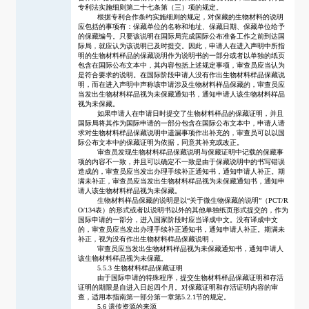
专利法实施细则第二十七条第（三）项的规定。
根据专利合作条约实施细则的规定，对保藏的生物材料的说明
应包括的事项有：保藏单位的名称和地址、保藏日期、保藏单位给予
的保藏编号。只要该说明在国际局完成国际公布准备工作之前到达国
际局，就应认为该说明已及时提交。因此，申请人在进入声明中所指
明的生物材料样品的保藏说明作为说明书的一部分或者以单独的纸页
包含在国际公布文本中，其内容包括上述规定事项，审查员应当认为
是符合要求的说明。在国际阶段申请人没有作出生物材料样品保藏说
明，而在进入声明中声称该申请涉及生物材料样品保藏的，审查员应
当发出生物材料样品视为未保藏通知书，通知申请人该生物材料样品
视为未保藏。
如果申请人在申请日时提交了生物材料样品的保藏证明，并且
国际局将其作为国际申请的一部分包含在国际公布文本中，申请人请
求对生物材料样品保藏说明中遗漏事项作出补充的，审查员可以以国
际公布文本中的保藏证明为依据，同意其补充或改正。
审查员发现生物材料样品保藏说明与保藏证明中记载的保藏事
项的内容不一致，并且可以确定不一致是由于保藏说明中的书写错误
造成的，审查员应当发出办理手续补正通知书，通知申请人补正。期
满未补正，审查员应当发出生物材料样品视为未保藏通知书，通知申
请人该生物材料样品视为未保藏。
生物材料样品保藏的说明是以
“关于微生物保藏的说明”（PCT/R
O/134表）的形式或者以说明书以外的其他单独纸页形式提交的，作为
国际申请的一部分，进入国家阶段时应当译成中文。没有译成中文
的，审查员应当发出办理手续补正通知书，通知申请人补正。期满未
补正，视为没有作出生物材料样品保藏说明，
审查员应当发出生物材料样品视为未保藏通知书，通知申请人
该生物材料样品视为未保藏。
5.5.3 生物材料样品保藏证明
由于国际申请的特殊程序，提交生物材料样品保藏证明和存活
证明的期限是自进入日起四个月。对保藏证明和存活证明内容的审
查，适用本指南第一部分第一章第
5.2.1节的规定。
5.6 遗传资源的来源