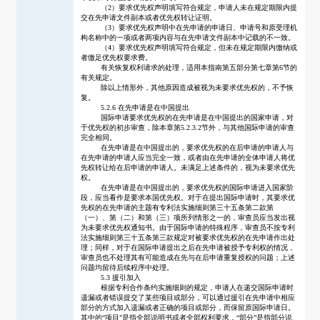
（
2）要求优先权声明填写符合规定，申请人未在规定期限内提
交在先申请文件副本或者优先权转让证明。
（
3）要求优先权声明中在先申请的申请日、申请号和原受理机
构名称中的一项或者两项内容与在先申请文件副本中记载的不一致。
（
4）要求优先权声明填写符合规定，但未在规定期限内缴纳或
者缴足优先权要求费。
有关恢复权利请求的处理，适用本指南第五部分第七章第
6节的
有关规定。
除以上情形外，其他原因造成被视为未要求优先权的，不予恢
复。
5.2.6 在先申请是在中国提出
国际申请要求优先权的在先申请是在中国提出的国家申请，对
于优先权的初步审查，除本章第
5.2.3.2节外，与其他国际申请的审查
完全相同。
在先申请是在中国提出的，要求优先权的在后申请的申请人与
在先申请的申请人应当完全一致，或者由在先申请的全体申请人将优
先权转让给在后申请的申请人。未满足上述条件的，视为未要求优先
权。
在先申请是在中国提出的，要求优先权的国际申请进入国家阶
段，应当看作是要求本国优先权。对于在提出国际申请时，其要求优
先权的在先申请的主题有专利法实施细则第三十五条第二款第
（一）、第（二）和第（三）项所列情形之一的，审查员应当发出视
为未要求优先权通知书。由于国际申请的特殊程序，审查员不按专利
法实施细则第三十五条第三款规定对被要求优先权的在先申请作出处
理；同样，对于在国际申请提出之后在先申请被授予专利权的情况，
审查员也不处理其有可能造成在先与在后申请重复授权的问题；上述
问题均留待后续程序中处理。
5.3 援引加入
根据专利合作条约实施细则的规定，申请人在递交国际申请时
遗漏或者错误提交了某些项目或部分，可以通过援引在先申请中相应
部分的方式加入遗漏或者正确的项目或部分，而保留原国际申请日。
其中的
“项目”是指全部说明书或者全部权利要求，“部分”是指部分说