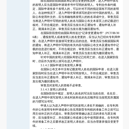
除在国际阶段由国际局记录过变更的情况外，进入声明中填写
的发明人应当是国际申请请求书中写明的发明人。专利合作条约规
定，国际申请有多个发明人的，可以针对不同的指定国有不同的发明
人。在这种情况下，进入声明中要求填写的是针对中国的发明人。国
际公布使用外文的，应当准确地将发明人的姓名译成中文。审查员应
当将进入声明中写明的发明人姓名与国际公布文本扉页上的记载进行
核对。不符合规定的，审查员应当发出补正通知书，通知申请人补
正。期满未补正的，审查员应当发出视为撤回通知书。
在国际阶段曾经由国际局传送过
“记录变更通知书”（PCT/IB/30
6表），通报发明人或者发明人姓名变更的，应当认为已经向专利局申
报，在进入声明中直接填写变更以后的信息。审查员应当根据国际局
的通知，将进入声明中写明的有关内容与国际公布文本及通知书中记
载的信息进行核对。不符合规定的，审查员应当发出补正通知书，通
知申请人补正。期满未补正的，审查员应当发出视为撤回通知书。
针对中国的发明人经国际局登记已经死亡的，在进入国家阶段
时，仍应作为发明人填写在进入声明中。
3.1.4.2 国际申请没有发明人事项
在国际公布文本中没有记载发明人姓名的国际申请，在进入国
家阶段时应当在进入声明中补充写明发明人。不符合规定的，审查员
应当发出补正通知书，通知申请人补正。期满未补正的，审查员应当
发出视为撤回通知书。
审查员对发明人的资格不必审查。
3.1.4.3 发明人的译名
在国际阶段中规定，发明人姓名的写法应当姓在前、名在后，
在进入声明中填写发明人译名时姓和名的先后顺序应当按照其所属国
的习惯写法书写。
申请人认为进入声明中填写的发明人译名不准确的，在专利局
作好公布发明专利申请或者公告实用新型专利权的准备工作之前可以
用主动补正的方式提出。审查员经审查确认改正后的译名与原文相
符，应当接受补正，并在国家公布或者公告中使用新译名。在专利局
作好准备工作之后要求改正发明人译名的，应当办理著录项目变更手
续。