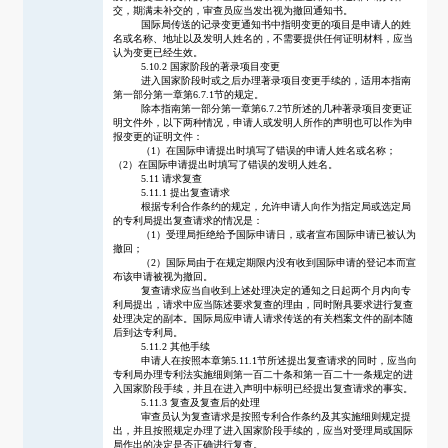
交，期满未补交的，审查员应当发出视为撤回通知书。
国际局传送的记录变更通知书中指明变更的项目是申请人的姓
名或名称、地址以及发明人姓名的，不需要提供任何证明材料，应当
认为变更已经生效。
5.10.2 国家阶段的著录项目变更
进入国家阶段时或之后办理著录项目变更手续的，适用本指南
第一部分第一章第
6.7.1节的规定。
除本指南第一部分第一章第
6.7.2节所述的几种著录项目变更证
明文件外，以下两种情况，申请人或发明人所作的声明也可以作为申
报变更的证明文件：
（
1）在国际申请提出时填写了错误的申请人姓名或名称；
（2）在国际申请提出时填写了错误的发明人姓名。
5.11 请求复查
5.11.1 提出复查请求
根据专利合作条约的规定，允许申请人向作为指定局或选定局
的专利局提出复查请求的情况是：
（
1）受理局拒绝给予国际申请日，或者宣布国际申请已被认为
撤回；
（
2）国际局由于在规定期限内没有收到国际申请的登记本而宣
布该申请被视为撤回。
复查请求应当自收到上述处理决定的通知之日起两个月内向专
利局提出，请求中应当陈述要求复查的理由，同时附具要求进行复查
处理决定的副本。国际局应申请人请求传送的有关档案文件的副本随
后到达专利局。
5.11.2 其他手续
申请人在按照本章第
5.11.1节所述提出复查请求的同时，应当向
专利局办理专利法实施细则第一百二十条和第一百二十一条规定的进
入国家阶段手续，并且在进入声明中标明已经提出复查请求的事实。
5.11.3 复查及复查后的处理
审查员认为复查请求是按照专利合作条约及其实施细则规定提
出，并且按照规定办理了进入国家阶段手续的，应当对受理局或国际
局作出的决定是否正确进行复查。