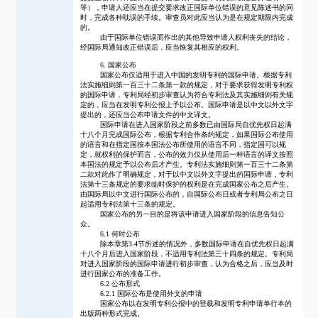
等），申请人还应当在提交要求改正国际单位错误的意见陈述书的同
时，完成各种耽误的手续。审查员对此应当认为是在规定期限内完成
的。
由于国际单位错误而作出的其他导致申请人权利丧失的结论，
经国际局通知改正错误后，应当恢复其相应的权利。
6. 国家公布
国家公布仅适用于进入中国的发明专利的国际申请。根据专利
法实施细则第一百三十二条第一款的规定，对于要求获得发明专利权
的国际申请，专利局经初步审查认为符合专利法及其实施细则有关规
定的，应当在发明专利公报上予以公布。国际申请是以中文以外文字
提出的，还应当公布申请文件的中文译文。
国际申请在进入国家阶段之前多数已由国际局自优先权日起满
十八个月完成国际公布，根据专利合作条约规定，如果国际公布使用
的语言和在指定国按本国法公布所使用的语言不同，指定国可以规
定，就权利的保护而言，公布的效力仅从使用后一种语言的译文按照
本国法的规定予以公布后才产生。专利法实施细则第一百三十二条第
二款对此作了明确规定，对于以中文以外文字提出的国际申请，专利
法第十三条规定的要求临时保护的权利是在完成国家公布之后产生。
由国际局以中文进行国际公布的，自国际公布日或者专利局公布之日
起适用专利法第十三条的规定。
国家公布的另一目的是将该申请进入国家阶段的信息告知公
众。
6.1 何时公布
除本章第
3.4节所述的情况外，多数国际申请在自优先权日起满
十八个月后进入国家阶段，不适用专利法第三十四条的规定。专利局
对进入国家阶段的国际申请进行初步审查，认为合格之后，应当及时
进行国家公布的准备工作。
6.2 公布形式
6.2.1 国际公布是使用外文的申请
国家公布以在发明专利公报中的登载和发明专利申请单行本的
出版两种形式完成。