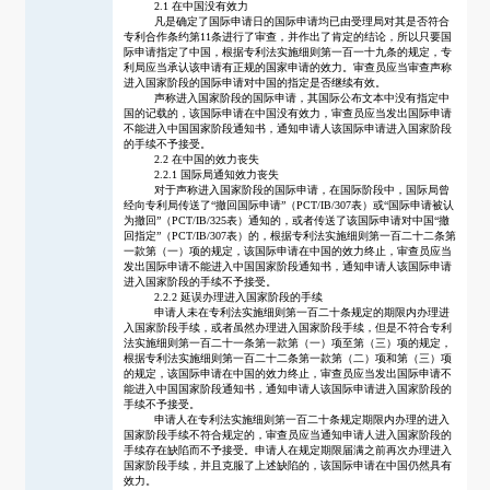
2.1 在中国没有效力
凡是确定了国际申请日的国际申请均已由受理局对其是否符合
专利合作条约第
11条进行了审查，并作出了肯定的结论，所以只要国
际申请指定了中国，根据专利法实施细则第一百一十九条的规定，专
利局应当承认该申请有正规的国家申请的效力。审查员应当审查声称
进入国家阶段的国际申请对中国的指定是否继续有效。
声称进入国家阶段的国际申请，其国际公布文本中没有指定中
国的记载的，该国际申请在中国没有效力，审查员应当发出国际申请
不能进入中国国家阶段通知书，通知申请人该国际申请进入国家阶段
的手续不予接受。
2.2 在中国的效力丧失
2.2.1 国际局通知效力丧失
对于声称进入国家阶段的国际申请，在国际阶段中，国际局曾
经向专利局传送了
“撤回国际申请”（PCT/IB/307表）或“国际申请被认
为撤回”（PCT/IB/325表）通知的，或者传送了该国际申请对中国“撤
回指定”（PCT/IB/307表）的，根据专利法实施细则第一百二十二条第
一款第（一）项的规定，该国际申请在中国的效力终止，审查员应当
发出国际申请不能进入中国国家阶段通知书，通知申请人该国际申请
进入国家阶段的手续不予接受。
2.2.2 延误办理进入国家阶段的手续
申请人未在专利法实施细则第一百二十条规定的期限内办理进
入国家阶段手续，或者虽然办理进入国家阶段手续，但是不符合专利
法实施细则第一百二十一条第一款第（一）项至第（三）项的规定，
根据专利法实施细则第一百二十二条第一款第（二）项和第（三）项
的规定，该国际申请在中国的效力终止，审查员应当发出国际申请不
能进入中国国家阶段通知书，通知申请人该国际申请进入国家阶段的
手续不予接受。
申请人在专利法实施细则第一百二十条规定期限内办理的进入
国家阶段手续不符合规定的，审查员应当通知申请人进入国家阶段的
手续存在缺陷而不予接受。申请人在规定期限届满之前再次办理进入
国家阶段手续，并且克服了上述缺陷的，该国际申请在中国仍然具有
效力。