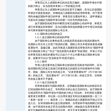
审查员认为上述国际单位的决定是正确的，该国际申请在中国
的效力终止，应当按照本章第
2.2.1节的规定办理。
审查员认为上述国际单位的决定是不正确的，应当认定该国际
申请在中国是有效的，并继续进入国家阶段的处理和审查。对于受理
局尚未确定国际申请日的申请，审查员应当通知申请人，该申请被认
为是在应当确定为国际申请日的那一日向专利局提出的。
由于国际阶段程序的中断而没有完成国际公布的申请，审查员
进行本章规定的审查时，应当以国际局传送的档案文件中登记本的副
本代替本指南中提及的国际公布文本。
5.12 国际单位错误的改正
5.12.1 改正国际单位错误的声明
由于国际单位在事务处理上的疏忽而造成发出错误的通知书、
在国际公布文本上出现了错误的记载、国际公布文本错误或者造成漏
发通知书、遗漏记载，由此导致进入国家阶段后审查员作出
“国际申请
在中国的效力终止”“补正”“优先权视为未要求”等处理的，申请人可以
自审查员发出相应的通知书之日起六个月之内要求改正国际单位错
误，该要求可以以“意见陈述书”的形式提出。
5.12.2 附件
申请人提交要求改正国际单位错误的意见陈述书的同时，应当
提供国际局已经改正或者已经接受改正的相应文件的复制件作为附
件。例如：国际公布文本的改正本、
“记录变更通知书”（PCT/IB/306
表）的改正页、“选定通知书”（PCT/IB/331表）的改正页等。没有附
件的改正要求不予接受。
5.12.3 改正后的处理
经审查或者经与国际局联系，证明确实是国际单位的错误并且
已经由国际局作出改正，专利局应当承认改正后的结论。由于国际单
位错误而作出
“国际申请在中国的效力终止”结论的，专利局应当重新
接受译文和费用，并以第一次办理并满足专利法实施细则第一百二十
一条第一款第（一）项至第（三）项规定的进入国家阶段手续之日为
进入日。在等待国际单位改正错误期间，办理某种手续的期限已经届
满，由于错误尚未改正而无法按期办理的（例如提出实质审查请求、
提交生物材料样品保藏及存活证明、提交不丧失新颖性公开证明