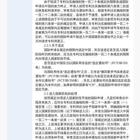
由于耽误了专利法实施细则第一百二十条规定的期限造成国际
申请在中国的效力终止，申请人按照专利法实施细则第六条第二款提
出恢复权利请求的，审查员应当通知申请人，根据专利法实施细则第
一百二十二条第二款的规定，该请求不予接受。如果申请人提出耽误
上述期限是由于不可抗拒的事由造成的，审查员应当参照专利法实施
细则第六条第一款的规定处理。申请人在专利法实施细则第一百二十
条规定的期限内足额缴纳了规定的费用，但由于错填申请号等相关信
息被视为不符合专利法实施细则第一百二十一条第一款第（二）项规
定的，可以在收到国际申请不能进入中国国家阶段通知书之日起一个
月内请求专利局更正。
2.2.3 关于选定
国际申请在规定的期限内选定中国，并且该选定直至进入国家
阶段时仍然有效的，应当在专利法实施细则第一百二十条规定的期限
内办理进入国家阶段手续。
是否选定中国应当以国际局传送的
“选定通知书”（PCT/IB/331
表）为依据。
在国际局传送
“选定通知书”之后，又传送“撤回要求书或者选定
通知书”（PCT/IB/339表）或者“要求书被认为未提交或者选定被认为
未作出通知书”（PCT/IB/350表），并且上述通知书涉及撤回选定或选
定被认为未作出的，如果标明的国家有“CN”，则该国际申请对中国的
选定无效。
2.3 进入国家阶段的处理
按照规定办理进入国家阶段手续的国际申请，凡是经审查在中
国具有效力，且符合专利法实施细则第一百二十一条第一款第（一）
项至第（三）项要求的，专利局应当给予国家申请号，明确国际申请
进入国家阶段的日期（以下简称进入日），并发出国际申请进入中国
国家阶段通知书。进入日是指向专利局办理并满足专利法实施细则第
一百二十一条第一款第（一）项至第（三）项规定的进入国家阶段手
续之日。上述满足要求的进入国家阶段手续是在同一日办理的，该日
即为进入日。上述满足要求的进入国家阶段手续是在不同日办理的，
以进入国家阶段手续最后办理之日为进入日。在随后的审批程序中，
申请人办理各种手续、审查员发出的各种通知应当使用国家申请号予