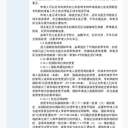
更正。
申请人可以在专利局作好公布发明专利申请或者公告实用新型
专利权的准备工作之前办理改正译文错误手续。
申请人改正译文错误，除提交改正页外，还应当提交书面改正
译文错误请求，并且缴纳规定的译文改正费。不符合规定的，审查员
应当发出视为未提出通知书。
译文改正页与原始译文的相应页应当能够相互替换，即替换后
的前、后页内容能够连接。
如果不符之处是非文字部分，如数学式、化学式等，不作为译
文错误处理，仅要求申请人作出补正。
5.9 实质审查请求
进入国家阶段的国际申请，如果指定了中国的发明专利，自优
先权日起三年内应当提出实质审查请求，并缴纳实质审查费。审查员
应当按照本指南第一部分第一章第
6.4节的规定进行审查。
5.10 著录项目变更
5.10.1 经国际局记录的变更
5.10.1.1 国际局通知的效力
在国际阶段国际局应申请人或受理局的要求，对请求书中的申
请人或其姓名（名称）、居所、国籍或地址的变更，或者对请求书中
的发明人或其姓名的变更进行记录，并书面通知指定局。专利局收到
国际局
“记录变更通知书”（PCT/IB/306表），应当认为申请人已向专
利局提出了著录项目变更申报，即不需要就该项变更再提交著录项目
变更申报书及缴纳变更手续费。国际申请进入国家阶段时，应当直接
使用变更后的著录项目。
5.10.1.2 补交证明材料
按照专利法实施细则第一百二十一条第一款第（六）项的规
定，在国际阶段向国际局已办理申请人变更手续的，必要时申请人应
当提供变更后的申请人享有申请权的证明材料。例如，国际局传送
的
“记录变更通知书”（PCT/IB/306表）中记载的变更事项是由中国内
地的单位或个人将申请权转让给外国人、外国企业或者外国其他组织
的，适用本指南第一部分第一章第6.7.2.2节第（3）（ii）项的规定。
没有提交证明文件的，审查员应当发出补正通知书，通知申请人补