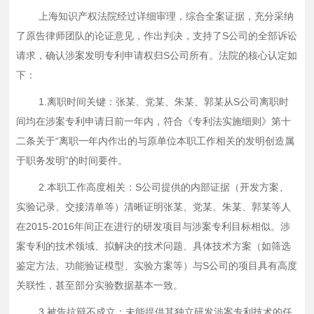
上海知识产权法院经过详细审理，综合全案证据，充分采纳
了原告律师团队的论证意见，作出判决，支持了
S公司的全部诉讼
请求，确认涉案发明专利申请权归S公司所有。法院的核心认定如
下：
1.离职时间关键：张某、党某、朱某、郭某从S公司离职时
间均在涉案专利申请日前一年内，符合《专利法实施细则》第十
二条关于“离职一年内作出的与原单位本职工作相关的发明创造属
于职务发明”的时间要件。
2.本职工作高度相关：S公司提供的内部证据（开发方案、
实验记录、交接清单等）清晰证明张某、党某、朱某、郭某等人
在2015-2016年间正在进行的研发项目与涉案专利目标相似。涉
案专利的技术领域、拟解决的技术问题、具体技术方案（如筛选
鉴定方法、功能验证模型、实验方案等）与S公司的项目具有高度
关联性，甚至部分实验数据基本一致。
3.被告抗辩不成立：未能提供其独立研发涉案专利技术的任