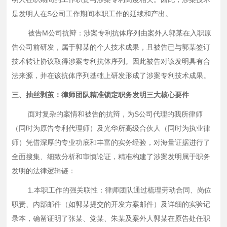
是发明人在S公司工作期间本职工作的延续和产出。
被告
M公司抗辩：涉案专利抗体序列由案外人郭某在入职原
告公司前研发，属于郭某的个人技术成果，且被告已与郭某签订
技术转让协议取得涉案专利抗体序列。因此被告对该发明具有合
法来源，并在该抗体序列基础上研发形成了涉案专利技术成果。
三、抽丝剥茧：律师团队精准锁定职务发明三大核心要件
面对复杂的案情和被告的抗辩，为
S公司代理的我所律师
（同时为原告专利代理师）及光华所高级合伙人（同时为执业律
师）凭借深厚的专业功底和丰富的实务经验，对海量证据进行了
全面搜集、细致分析和审慎论证，精准构建了涉案发明属于职务
发明的法律逻辑链：
1.本职工作的强关联性：律师团队通过梳理劳动合同、岗位
职责、内部邮件（如郭某提交的开发方案邮件）及详细的实验记
录本，确凿证明了张某、党某、朱某及案外人郭某在原告处任职