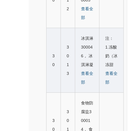
0
1
0005
5，卷
0， 锅
式薄饼
似群。
心）3
164，
2
0， 食
查看全
饼 300
巴C30
30018
0010
人食用
用淀粉
部
237，
008
5，日
4， 三
麦芽3
30006
韩式紫
1， 米
式煎菜
明治3
0016
5， 香
菜包饭
果（膨
冰淇淋
注：
饼（御
0010
5，面
肠粘合
30023
化食
3
30004
1.冻酸
好烧）
6， 糕
条为主
料300
8，面
品）C
3
0
6， 冰
奶（冰
30023
点300
的预制
088，
粉制丸
30008
0
1
淇淋凝
冻甜
5，卷
108，
食物3
土豆粉
子300
2
3
结剂3
查看全
点）与
查看全
饼 300
小黄油
0020
*3001
243，
0007
部
2907
部
237，
饼干3
2，生
14，
主要由
4， 天
酸奶类
韩式紫
0010
面团3
木薯淀
米制成
然或人
似；
菜包饭
食物防
9， 面
0022
粉300
的冻干
造冰3
2.果汁
30023
3
腐盐3
包卷3
0，油
127，
食品3
0007
刨冰与
8，面
3
0
0001
0011
酥面团
木薯粉
0024
5， 小
3202
粉制丸
0
1
4， 食
0， 布
30022