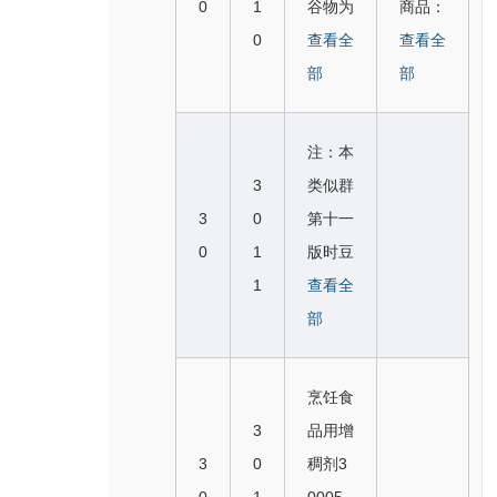
4，乌
0
1
谷物为
商品：
酱300
170，
叉检
055，
006，
条300
克兰饺
0
主的零
查看全
以谷物
查看全
249
春卷3
索。
小蛋糕
301
103，
子300
食小吃
部
为主的
部
※麦乳
0018
（糕
0）；
意式宽
223，
30019
零食小
精C30
3， 墨
点）3
以米为
面条3
俄式肉
5，以
吃（3
000
西哥式
注：本
0006
主的零
0010
饺300
米为主
006，
1， 乐
夹饼3
3
类似群
8， 蛋
食小吃
3，意
224，
的零食
301
口福C
0018
3
0
第十一
白杏仁
（300
大利面
墨西哥
小吃3
0）；
30000
4，乌
0
1
版时豆
饼（糕
6，30
条300
式薄饼
00196
以米为
2，巧
克兰饺
1
粉移入
查看全
点）3
10）
126，
30018
※大米
主的零
克力酱
子300
3008
部
0008
人食用
意式细
5，日
花C30
食小吃
C3001
223，
类似
9， 面
小麦胚
面条3
式煎菜
007
（300
37
俄式肉
群，食
包300
芽（3
0013
烹饪食
饼（御
9，虾
6，30
饺300
用面筋
093，
006，
2， 食
3
品用增
好烧）
味条C
1
224，
移入2
馅饼
300
用麦芽
3
0
稠剂3
30023
30008
0）。
墨西哥
913类
（点
8）。
膏300