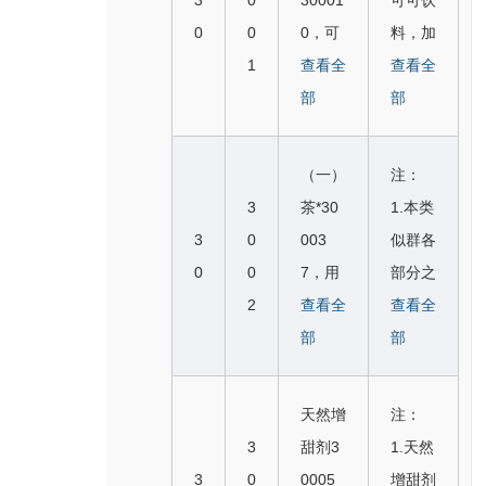
3
0
30001
可可饮
0
0
0，可
料，加
1
可300
查看全
奶咖啡
查看全
024，
部
饮料，
部
咖啡3
含牛奶
0002
的巧克
（一）
注：
6， 未
力饮
3
茶*30
1.本类
烘过的
料，咖
3
0
003
似群各
咖啡3
啡饮
0
0
7，用
部分之
0002
料，可
2
作茶叶
查看全
间商品
查看全
7， 作
可饮
代用品
部
不类
部
咖啡代
料，巧
的花或
似；
用品的
克力饮
叶300
2.第
天然增
注：
植物制
料与2
221
（二）
3
甜剂3
1.天然
剂300
907第
（二）
部分与
3
0
0005
增甜剂