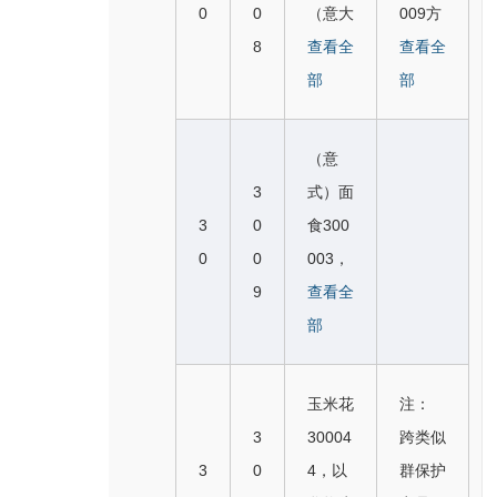
3， 法
啡300
与第八
0
0
（意大
009方
第十版
包300
008麦
式肉派
152，
版及以
8
利式）
查看全
便面类
查看全
及以前
023，
片交叉
30013
巧克力
前版本
方形饺
部
似；
部
版本2
蛋糕3
检索；
4，粗
慕斯酱
2904
30011
907马
0002
2.跨类
麦蒸糕
30020
果仁巧
7， 肉
或骆驼
9， 甜
似群保
（意
30016
4，巧
克力酱
馅饼3
乳酒
食300
护商
3
式）面
3， 寿
克力抹
交叉检
0013
（奶饮
042，
品：甜
3
0
食300
司300
酱300
索。
3， 法
料），
即食玉
食（3
0
0
003，
170，
241，
式肉派
乳酒
米片3
004，
9
做蛋糕
查看全
春卷3
含坚果
30013
（牛奶
0004
300
用面团
部
0018
的巧克
4，粗
饮
3， 薄
6）；
30007
3， 墨
力抹酱
麦蒸糕
料），
烤饼3
以谷物
2，通
西哥式
玉米花
注：
30024
30016
3011
0004
为主的
心粉3
夹饼3
3
30004
跨类似
2，炼
3， 寿
豆浆，
7，姜
零食小
0009
0018
3
0
4，以
群保护
奶焦糖
司300
豆汁交
饼300
吃（3
0，面