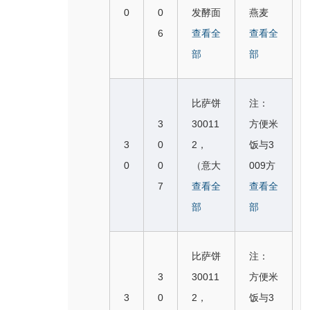
牛奶的
（奶饮
榈糖3
似群保
啡饮
0
0
发酵面
燕麦
糖C30
巧克力
料），
00219
护商
料，可
6
包300
查看全
片，燕
查看全
000
饮料3
乳酒
※白糖
品：糖
可饮
013，
部
麦粥与
部
6， 方
0008
（牛奶
C3000
（300
料，巧
面包干
3008
糖C30
5， 咖
饮
04，
3，30
克力饮
30001
人食用
0007
比萨饼
注：
啡饮料
料），
红糖C
0
料类
5， 饼
的去壳
3
30011
方便米
30014
3011
30000
4）。
似。
干300
谷物，
3
0
2，
饭与3
9， 可
豆浆，
5， 冰
4.第
016，
麦片，
0
0
（意大
009方
可饮料
豆汁交
糖C30
（二）
麦芽饼
薄片
7
利式）
查看全
便面类
查看全
30015
叉检
000
部分与
干300
（谷类
方形饺
部
似；
部
0， 巧
索；
6， 方
2907
017，
产品）
30011
克力饮
2.巧克
糖C30
第三、
华夫饼
类似与
7， 肉
料300
力酱、
0007
比萨饼
注：
四自然
干300
第八版
馅饼3
151，
巧克力
3
30011
方便米
段类
022，
及以前
0013
人造咖
慕斯酱
3
0
2，
饭与3
似，与
小圆面
版本3