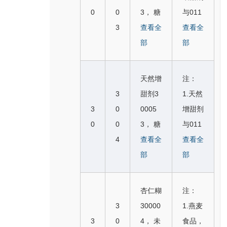
028，
三、四
冰茶3
3202
0
0
3， 糖
与011
菊苣
自然
0018
类似；
3
*3000
查看全
3人造
查看全
（咖啡
段，3
6，茶
3.第
69，
部
增甜剂
部
代用
002第
饮料3
（二）
烹饪用
（化学
品）3
（二）
0018
部分与
葡萄糖
制剂）
0003
部分，
天然增
注：
7，甘
3001
30007
类似；
6， 加
3202
3
甜剂3
1.天然
菊茶饮
加奶可
7，棕
2.跨类
奶可可
商品类
3
0
0005
增甜剂
料300
可饮
榈糖3
似群保
饮料3
似，与
0
0
3， 糖
与011
248
料，加
00219
护商
0008
第十版
4
*3000
查看全
3人造
查看全
奶咖啡
※白糖
品：糖
3， 加
及以前
69，
部
增甜剂
部
饮料，
C3000
（300
奶咖啡
版本2
烹饪用
（化学
含牛奶
04，
3，30
饮料3
907马
葡萄糖
制剂）
的巧克
杏仁糊
注：
红糖C
0
0008
或骆驼
30007
类似；
力饮
3
30000
1.燕麦
30000
4）。
4， 含
乳酒
7，棕
2.跨类
料，咖
3
0
4， 未
食品，
5， 冰