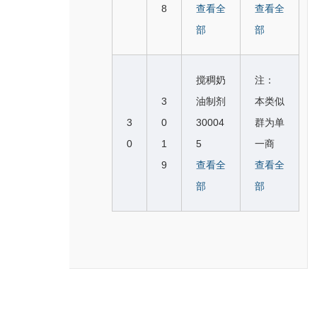
7， 米
0019
74，
97，
4， 醪
8
品用香
查看全
用调味
查看全
料类
味品）
类似；
005
糕300
9，苏
方便面
龙虾片
糟C30
料（含
部
品与3
部
似。
30003
3.本类
2， 煎
178，
打粉
C3000
C3000
005
醚香料
203饮
0，腌
似群商
饼C30
面包屑
（烹饪
75，
98，
6， 火
和香精
料香精
制刺山
品与3
005
搅稠奶
注：
30018
用小苏
方便粉
南瓜粉
烧C30
油除
类似；
柑花蕾
014，
3， 八
3
油制剂
本类似
9， 塔
打）3
丝C30
C3000
005
外）3
2.跨类
（调味
3015
宝饭C
3
0
30004
群为单
博勒色
0020
007
99
7， 大
0004
似群保
品）3
商品类
30005
0
1
5
一商
拉（一
0，烹
5，玉
饼C30
8， 除
护商
0003
似；
4， 醪
9
家用嫩
查看全
品，各
查看全
种由碾
饪用酒
米浆C
005
香精油
品：除
1， 咖
4.调味
糟C30
肉剂3
部
自然段
部
碎的干
石酸氢
30007
8， 馒
外的蛋
香精油
喱粉
肉汁与
005
00135
间互不
小麦、
钾（塔
6，春
头C30
糕用调
外的调
（调味
2901
6， 火
食用预
类似。
韭菜、
塔粉）
卷皮C
005
味品3
味品
品）3
浓肉
烧C30
制谷蛋
西红
30021
30007
9， 花
0007
（301
0003
汁，牛
005
白300
柿、薄
5
7，米
卷C30
0， 制
6，30
3， 丁
肉清
7， 大
078，
荷和欧
※曲种
粉（条
006
糖果用
1
香（调
汤，牛
饼C30
烹饪用