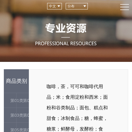
中文
分布
商品类别
咖啡，茶，可可和咖啡代用
品；米；食用淀粉和西米；面
第01类
第02类
粉和谷类制品；面包、糕点和
第03类
第04类
甜食；冰制食品；糖，蜂蜜，
糖浆；鲜酵母，发酵粉；食
第05类
第06类