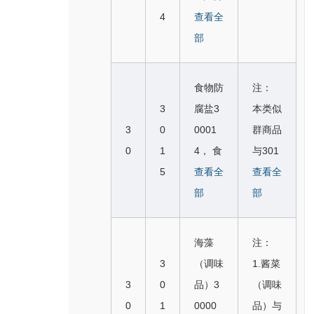
30012
6，石
吃用冰
无酒精
子300
4
盐300
查看全
丁300
2，食
8
锅拌饭
30007
果汁，
243，
049，
部
115，
物制作
※百合
30025
6，果
无酒精
主要由
芹菜盐
果馅饼
用生米
粉C30
0，生
汁刨冰
果汁饮
米制成
30012
30012
糊 300
008
食物防
注：
鱼片寿
30012
料，果
的冻干
3
9， 燕
232，
8， 魔
3
腐盐3
本类似
司300
5， 食
汁，葡
食品3
注：本
麦食品
日式拉
芋粉C
3
0
0001
群商品
251，
用冰3
萄汁，
0024
类似群
30014
面 300
30008
0
1
4， 食
与301
方便米
0013
柠檬
6，石
商品与
4， 燕
234，
9， 栗
5
盐300
查看全
5，30
查看全
饭300
6， 冰
水，未
锅拌饭
301
麦片3
日式煎
粉C30
049，
部
16商
部
252?
淇淋粉
发酵的
30025
5，30
0014
菜饼
009
芹菜盐
品类
※炒饭
30013
葡萄
0，生
16商
5， 燕
（御好
0， 菱
30012
似。
C3000
7， 冻
汁，果
海藻
注：
鱼片寿
品类
麦粥3
烧）用
角粉C
3
48，
酸奶
汁冰水
3
（调味
1.酱菜
司300
似。
0014
面糊 3
30009
粥C30
（冰冻
（饮
3
0
品）3
（调味
251，
6，薄
0023
1， 蕨
004
甜点）
料），
0
1
0000
品）与
方便米
脆饼干