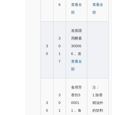
6，可
粉C30
9， 年
30018
无酒精
6
2， 茴
查看全
2905
查看全
饭300
30017
食用纸
009
糕C30
1，
饮料，
香子3
部
酱菜类
部
252
4，蛋
30023
3， 粉
005
（加入
无酒精
0000
似；
※炒饭
奶冻3
9，可
丝
0， 粽
饮料用
鸡尾
6， 八
2.番茄
C3000
0017
发面团
食用米
（条）
子C30
的）冰
酒，无
角大茴
酱（调
48，
5， 木
3
用酵素
纸 300
C3000
005
块300
酒精果
香300
味
粥C30
斯里麦
3
0
30006
240，
94，
1， 元
254
茶，酸
007，
品），
004
片（由
0
1
6， 发
主要由
藕粉C
宵C30
※冰棍
梅汤，
非医用
番茄调
9， 年
生燕
7
酵剂3
查看全
意式面
30009
005
C3001
植物饮
浸液3
味酱与
糕C30
麦、干
0008
部
食制成
5， 地
2， 煎
00，
料，乌
0000
2905
005
果和坚
6， 酵
的冻干
瓜粉C
饼C30
冰糕C
梅浓汁
9， 调
番茄
0， 粽
果制的
母*30
食品3
30009
005
食用芳
注：
30010
（不含
味料3
泥，烹
子C30
早餐食
008
00247
6， 马
3， 八
3
香剂3
1.除香
1， 冰
酒精）
0001
调用番
005
品）3
7，泡
※挂面
铃薯粉
宝饭C
3
0
0001
精油外
砖C30
等含果
2， 肉
茄汁，
1， 元
0017
打粉3
C3000
C3000
30005
0
1
1， 食
的饮料
0102
汁的饮
桂（调
番茄酱
宵C30