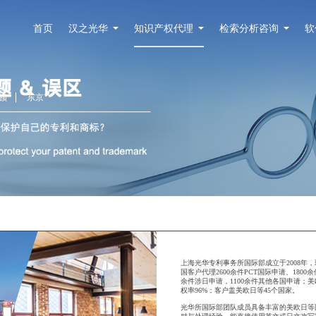
首页
汉之光华
知识产权代理
检索分析咨询
软
顿
东京
上海光华专利事务所国际部成立于2008年，
国客户代理2600余件PCT国际申请、1800余
余件涉日申请，1100余件其他各国申请；
权率96%；客户盖美欧日等45个国家。
光华所国际部团队成员具备丰富的美欧日等