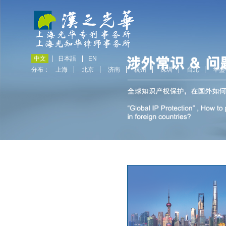
中文
日本語
EN
分布：
上海
北京
济南
杭州
深圳
台北
华盛