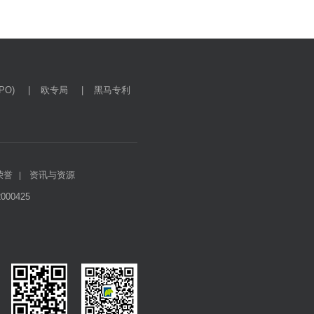
O)
|
欧专局
|
黑马专利
荣誉
资讯与资源
|
00425