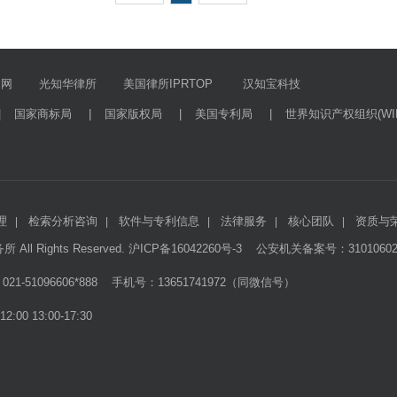
官网
光知华律所
美国律所IPRTOP
汉知宝科技
|
国家商标局
|
国家版权局
|
美国专利局
|
世界知识产权组织(WIP
理
检索分析咨询
软件与专利信息
法律服务
核心团队
资质与
|
|
|
|
|
All Rights Reserved.
沪ICP备16042260号-3
公安机关备案号：310106020
51096606*888 手机号：13651741972（同微信号）
0 13:00-17:30