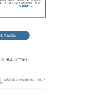
案件及OA答辩，同与国外多个律师共同
务，真正帮助国内企业转型升级，拓展
了解详情 >>>
商标常见误区
有注册成功的可能性。
用（也就是意图在未来进行使用）。因此，即
条件。