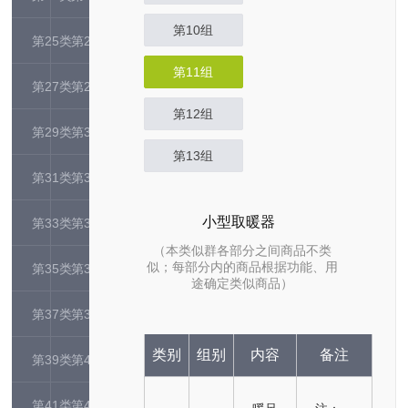
第10组
第25类
第26类
第11组
第27类
第28类
第12组
第29类
第30类
第13组
第31类
第32类
小型取暖器
第33类
第34类
（本类似群各部分之间商品不类
似；每部分内的商品根据功能、用
第35类
第36类
途确定类似商品）
第37类
第38类
类别
组别
内容
备注
第39类
第40类
第41类
第42类