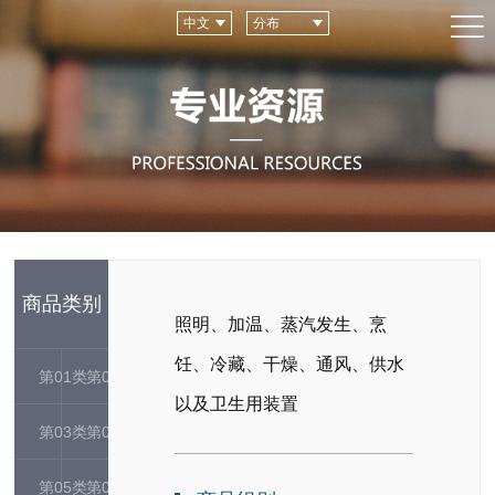
中文
分布
商品类别
照明、加温、蒸汽发生、烹
饪、冷藏、干燥、通风、供水
第01类
第02类
以及卫生用装置
第03类
第04类
第05类
第06类