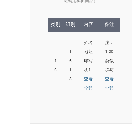
途确定类似商品）
类别
组别
内容
备注
姓名
注：
1
地址
1.本
1
6
印写
类似
6
1
机1
群与
8
600
查看
161
查看
0
全部
1家
全部
5，
具除
办公
外的
用邮
办公
资盖
必需
印机
品类