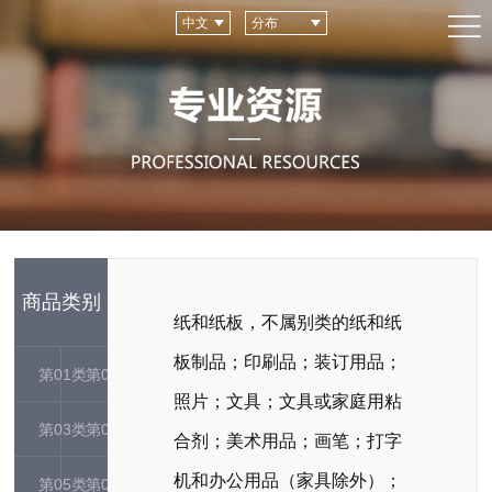
中文
分布
商品类别
纸和纸板，不属别类的纸和纸
板制品；印刷品；装订用品；
第01类
第02类
照片；文具；文具或家庭用粘
第03类
第04类
合剂；美术用品；画笔；打字
机和办公用品（家具除外）；
第05类
第06类