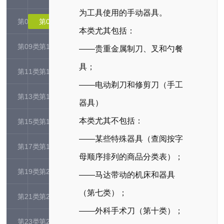
为工具使用的手动器具。
第07类
第08类
本类尤其包括：
第09类
第10类
——贵重金属制刀、叉和勺餐
具；
第11类
第12类
——电动剃刀和修剪刀（手工
第13类
第14类
器具）
本类尤其不包括：
第15类
第16类
——某些特殊器具（查阅按字
第17类
第18类
母顺序排列的商品分类表）；
第19类
第20类
——马达带动的机床和器具
（第七类）；
第21类
第22类
——外科手术刀（第十类）；
第23类
第24类