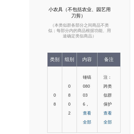
小农具（不包括农业、园艺用
刀剪）
（本类似群各部分之间商品不类
似；每部分内的商品根据功能、用
途确定类似商品）
类别
组别
内容
备注
锤镐
注：
0
080
跨类
0
8
03
似群
8
0
6，
保护
2
鹤嘴
查看
商
查看
镐0
全部
品：
全部
800
手工