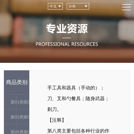
中文
分布
商品类别
手工具和器具（手动的）；
刀、叉和勺餐具；随身武器；
第01类
第02类
剃刀。
第03类
第04类
【注释】
第八类主要包括各种行业的作
第05类
第06类