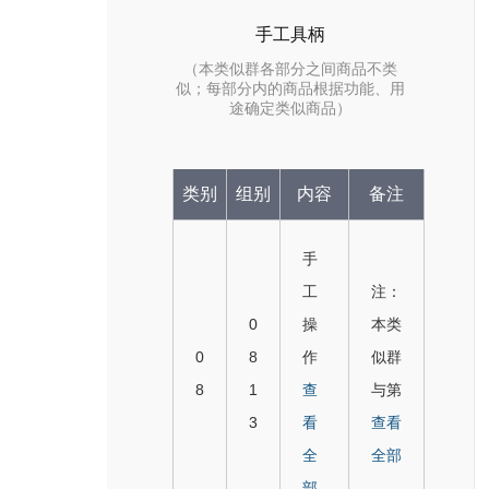
手工具柄
（本类似群各部分之间商品不类
似；每部分内的商品根据功能、用
途确定类似商品）
类别
组别
内容
备注
手
工
注：
0
操
本类
0
8
作
似群
8
1
手
查
与第
3
工
看
十版
查看
具
全
及以
全部
用
部
前版