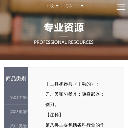
中文
分布
商品类别
手工具和器具（手动的）；
刀、叉和勺餐具；随身武器；
第01类
第02类
剃刀。
第03类
第04类
【注释】
第八类主要包括各种行业的作
第05类
第06类