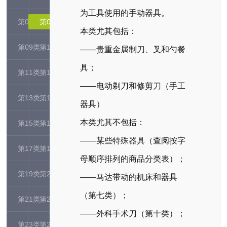
为工具使用的手动器具。
第07类
第08类
本类尤其包括：
第09类
第10类
——贵重金属制刀、叉和勺餐
具；
第11类
第12类
——电动剃刀和修剪刀（手工
第13类
第14类
器具）
本类尤其不包括：
第15类
第16类
——某些特殊器具（查阅按字
第17类
第18类
母顺序排列的商品分类表）；
第19类
第20类
——马达带动的机床和器具
（第七类）；
第21类
第22类
——外科手术刀（第十类）；
第23类
第24类